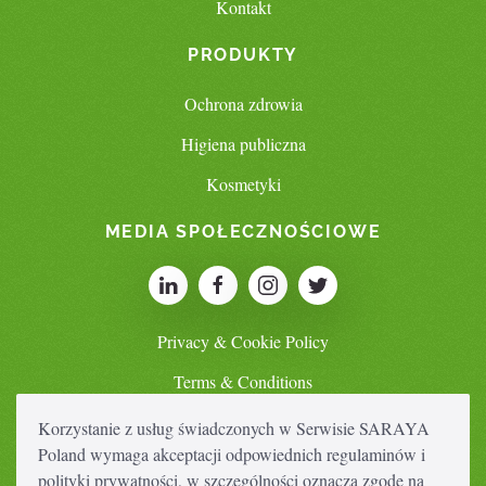
Kontakt
PRODUKTY
Ochrona zdrowia
Higiena publiczna
Kosmetyki
MEDIA SPOŁECZNOŚCIOWE
Privacy & Cookie Policy
Terms & Conditions
Korzystanie z usług świadczonych w Serwisie SARAYA
Poland wymaga akceptacji odpowiednich regulaminów i
SWITCH COUNTRY
polityki prywatności, w szczególności oznacza zgodę na