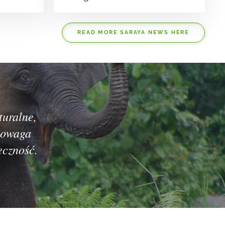
READ MORE SARAYA NEWS HERE
uralne,
wnowaga
eczność.